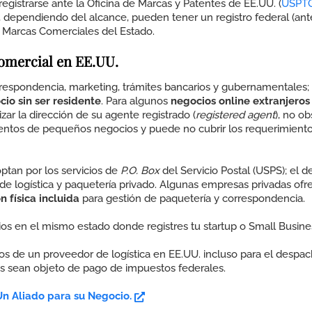
egistrarse ante la
Oficina de Marcas y Patentes de EE.UU. (
USPT
, dependiendo del alcance, pueden tener un registro federal (ant
de Marcas Comerciales del Estado.
comercial en EE.UU.
respondencia, marketing, trámites bancarios y gubernamentales;
cio sin ser residente
.
Para algunos
negocios online
extranjeros
izar la dirección de su agente registrado (
registered agent
), no ob
ientos de pequeños negocios y puede no cubrir los requerimient
ptan por los servicios de
P.O. Box
del Servicio Postal (USPS); el d
e logística y paquetería privado.
Algunas empresas privadas ofr
n física incluida
para gestión de paquetería y correspondencia.
os en el mismo estado donde registres tu startup o Small Busine
ios de un proveedor de logística en EE.UU. incluso para el despa
es sean objeto de pago de impuestos federales.
Un Aliado para su Negocio.