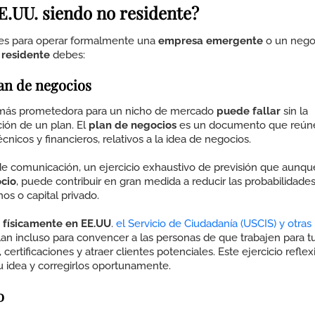
E.UU. siendo no residente?
ales para operar formalmente una
empresa emergente
o un nego
 residente
debes:
an de negocios
ás prometedora para un nicho de mercado
puede fallar
sin la
ción de un plan.
El
plan de negocios
es un documento que reún
icos y financieros, relativos a la idea de negocios.
e comunicación, un ejercicio exhaustivo de previsión que aunqu
cio
, puede contribuir en gran medida a reducir las probabilidade
os o capital privado.
 físicamente en EE.UU
.
el Servicio de Ciudadanía (USCIS) y otras
lan incluso para convencer a las personas de que trabajen para t
certificaciones y atraer clientes potenciales.
Este ejercicio reflex
u idea y corregirlos oportunamente.
o