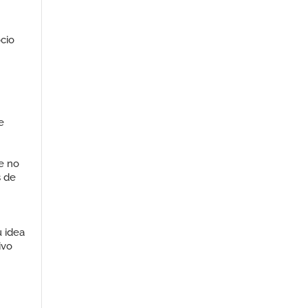
cio
e
e no
s de
u idea
ivo