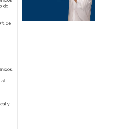
Unidos
o de
67% de
Unidos.
 al
scal y