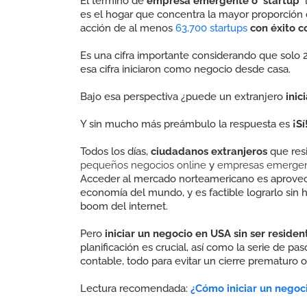
El término de
empresa emergente o 'startup'
es el hogar que concentra la mayor proporción
acción de al menos
63,700 startups
con éxito c
Es una cifra importante considerando que solo 
esa cifra iniciaron como negocio desde casa.
Bajo esa perspectiva ¿puede un extranjero
inic
Y sin mucho más preámbulo la respuesta es
¡Sí
Todos los días,
ciudadanos extranjeros
que resi
pequeños negocios online
y
empresas emerge
Acceder al mercado norteamericano es aprovech
economía del mundo, y es factible lograrlo sin 
boom del internet.
Pero
iniciar un negocio en USA sin ser residen
planificación es crucial, así como la serie de pas
contable, todo para evitar un cierre prematuro o i
Lectura recomendada:
¿
Cómo iniciar un negoc