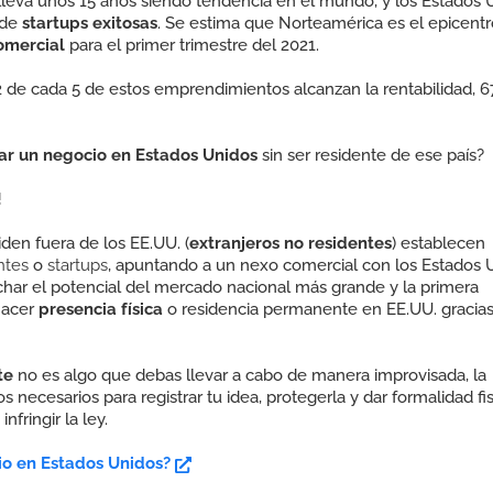
lleva unos 15 años siendo tendencia en el mundo, y los Estados 
 de
startups exitosas
.
Se estima que Norteamérica es el epicentr
omercial
para el primer trimestre del 2021.
2 de cada 5 de estos emprendimientos alcanzan la rentabilidad, 
iar un negocio en Estados Unidos
sin ser residente de ese país?
!
den fuera de los EE.UU. (
extranjeros no residentes
)
establecen
ntes
o
startups
, apuntando a un nexo comercial con los Estados 
ar el potencial del mercado nacional más grande y la primera
hacer
presencia física
o residencia permanente en EE.UU. gracias
te
no es algo que debas llevar a cabo de manera improvisada, la
os necesarios para registrar tu idea, protegerla y dar formalidad fi
nfringir la ley.
io en Estados Unidos?