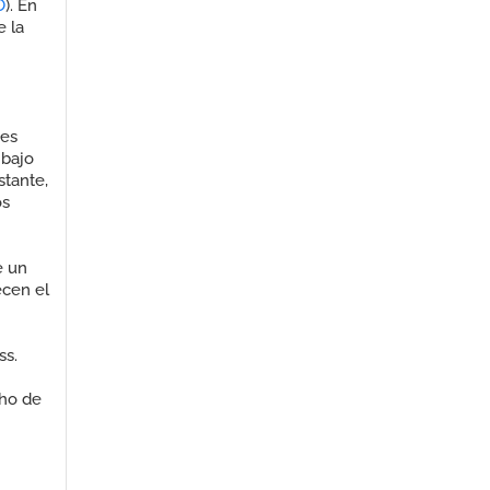
O
).
En
e la
 es
bajo
stante,
os
e un
ecen el
ss.
cho de