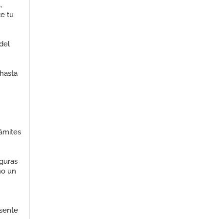
l
,
e tu
del
 hasta
rámites
iguras
mo un
esente