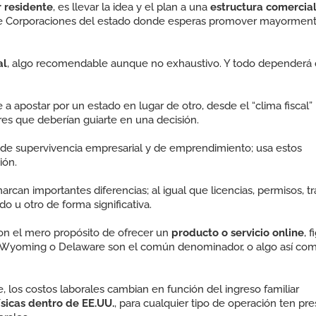
r residente
, es llevar la idea y el plan a una
estructura comercia
de Corporaciones del estado donde esperas promover mayorment
al
, algo recomendable aunque no exhaustivo. Y todo dependerá 
 apostar por un estado en lugar de otro, d
esde el “clima fiscal”
es que deberían guiarte en una decisión.
de supervivencia empresarial y de emprendimiento; usa estos
ión.
rcan importantes diferencias; al igual que licencias, permisos, t
ado u otro de forma significativa.
on el mero propósito de ofrecer un
producto o servicio online
,
f
Wyoming o Delaware son el común denominador, o algo así co
, los costos laborales cambian en función del ingreso familiar
ísicas dentro de EE.UU.
, para cualquier tipo de operación ten pr