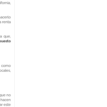
ifornia,
hacerlo
a renta
a que,
puesto
sí como
ocales,
 que no
o hacen
ar este