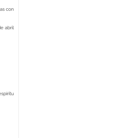
jas con
e abril
spíritu