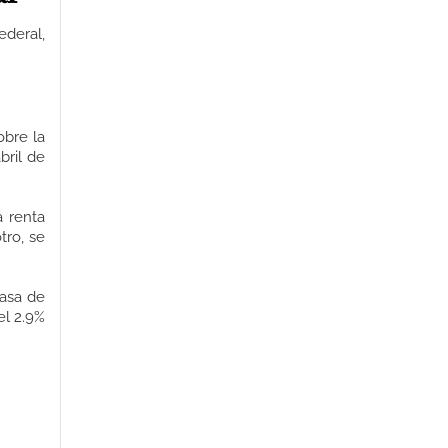
ederal,
obre la
bril de
a renta
tro, se
tasa de
el 2.9%