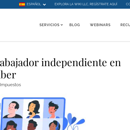
ESPAÑOL
EXPLORA LA WIKI LLC, REGÍSTRATE AQUÍ
C
SERVICIOS
BLOG
WEBINARS
REC
rabajador independiente en
aber
Impuestos