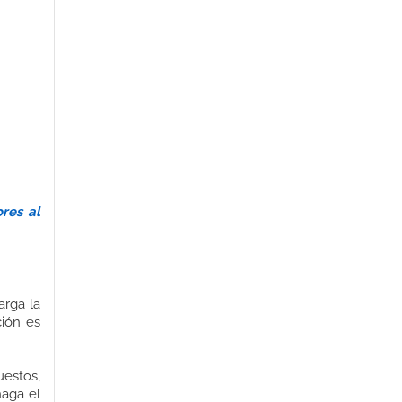
res al
arga la
ción es
uestos,
haga el