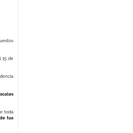
uestos
l 15 de
idencia
scales
te toda
de tus