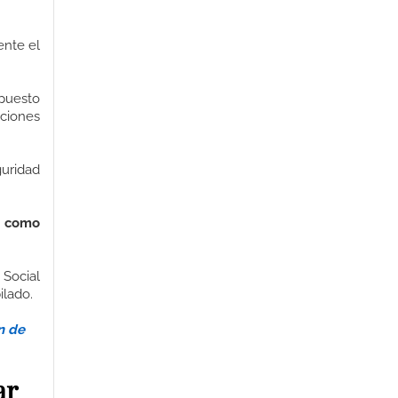
ente el
mpuesto
aciones
guridad
í como
 Social
ilado.
n de
ar